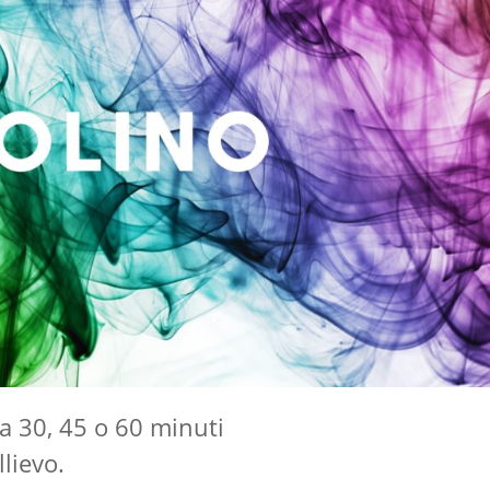
da
30, 45 o 60 minuti
llievo.