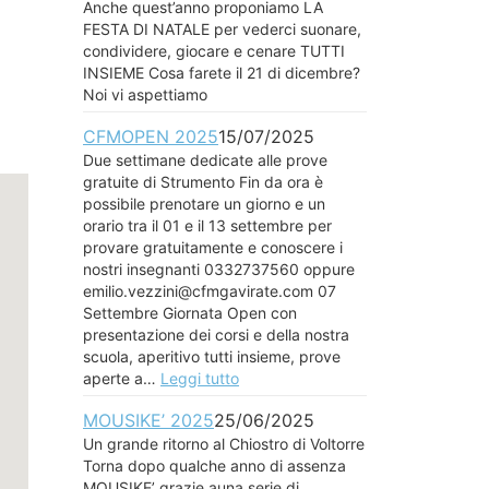
Anche quest’anno proponiamo LA
FESTA DI NATALE per vederci suonare,
condividere, giocare e cenare TUTTI
INSIEME Cosa farete il 21 di dicembre?
Noi vi aspettiamo
CFMOPEN 2025
15/07/2025
Due settimane dedicate alle prove
gratuite di Strumento Fin da ora è
possibile prenotare un giorno e un
orario tra il 01 e il 13 settembre per
provare gratuitamente e conoscere i
nostri insegnanti 0332737560 oppure
emilio.vezzini@cfmgavirate.com 07
Settembre Giornata Open con
presentazione dei corsi e della nostra
scuola, aperitivo tutti insieme, prove
aperte a…
Leggi tutto
MOUSIKE’ 2025
25/06/2025
Un grande ritorno al Chiostro di Voltorre
Torna dopo qualche anno di assenza
MOUSIKE’ grazie auna serie di