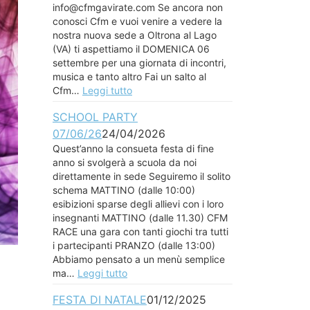
info@cfmgavirate.com Se ancora non
conosci Cfm e vuoi venire a vedere la
nostra nuova sede a Oltrona al Lago
(VA) ti aspettiamo il DOMENICA 06
settembre per una giornata di incontri,
musica e tanto altro Fai un salto al
Cfm…
Leggi tutto
SCHOOL PARTY
07/06/26
24/04/2026
Quest’anno la consueta festa di fine
anno si svolgerà a scuola da noi
direttamente in sede Seguiremo il solito
schema MATTINO (dalle 10:00)
esibizioni sparse degli allievi con i loro
insegnanti MATTINO (dalle 11.30) CFM
RACE una gara con tanti giochi tra tutti
i partecipanti PRANZO (dalle 13:00)
Abbiamo pensato a un menù semplice
ma…
Leggi tutto
FESTA DI NATALE
01/12/2025