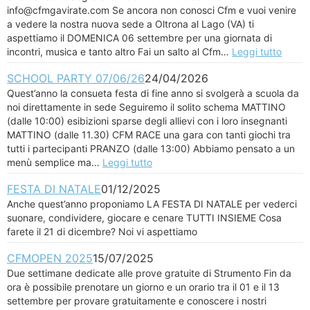
info@cfmgavirate.com Se ancora non conosci Cfm e vuoi venire
a vedere la nostra nuova sede a Oltrona al Lago (VA) ti
aspettiamo il DOMENICA 06 settembre per una giornata di
incontri, musica e tanto altro Fai un salto al Cfm…
Leggi tutto
SCHOOL PARTY 07/06/26
24/04/2026
Quest’anno la consueta festa di fine anno si svolgerà a scuola da
noi direttamente in sede Seguiremo il solito schema MATTINO
(dalle 10:00) esibizioni sparse degli allievi con i loro insegnanti
MATTINO (dalle 11.30) CFM RACE una gara con tanti giochi tra
tutti i partecipanti PRANZO (dalle 13:00) Abbiamo pensato a un
menù semplice ma…
Leggi tutto
FESTA DI NATALE
01/12/2025
Anche quest’anno proponiamo LA FESTA DI NATALE per vederci
suonare, condividere, giocare e cenare TUTTI INSIEME Cosa
farete il 21 di dicembre? Noi vi aspettiamo
CFMOPEN 2025
15/07/2025
Due settimane dedicate alle prove gratuite di Strumento Fin da
ora è possibile prenotare un giorno e un orario tra il 01 e il 13
settembre per provare gratuitamente e conoscere i nostri